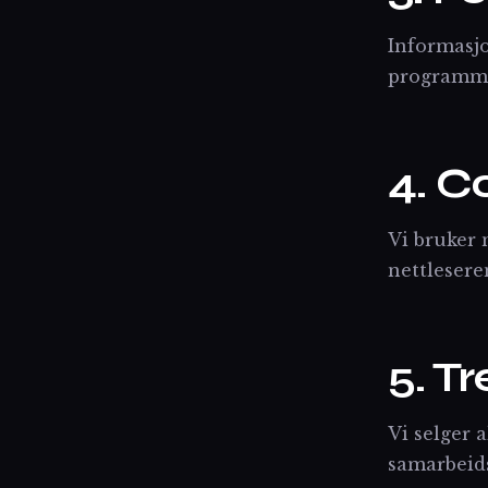
Informasjo
programmen
4. C
Vi bruker 
nettlesere
5. T
Vi selger 
samarbeid