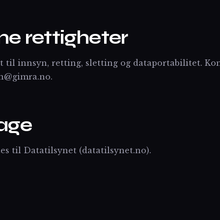
ine rettigheter
 til innsyn, retting, sletting og dataportabilitet. Ko
n@gimra.no.
lage
es til Datatilsynet (datatilsynet.no).