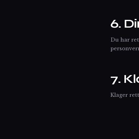
6. D
Du har rett
personver
7. K
Klager rett