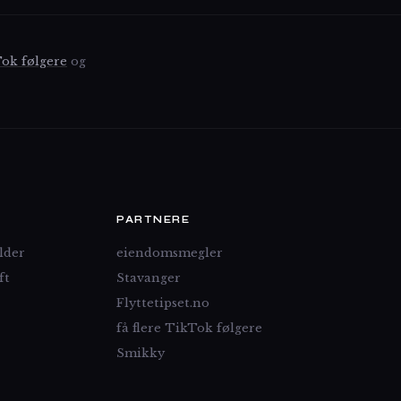
Tok følgere
og
PARTNERE
lder
eiendomsmegler
ft
Stavanger
Flyttetipset.no
få flere TikTok følgere
Smikky