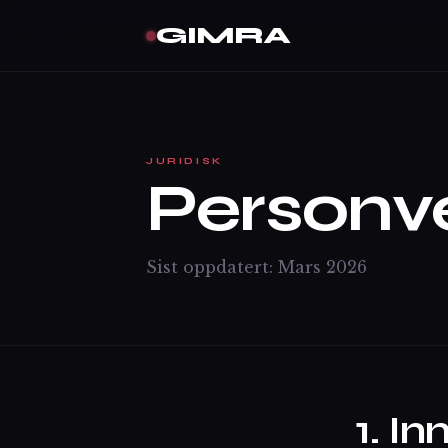
GIMRA
JURIDISK
Personv
Sist oppdatert: Mars 2026
1. I