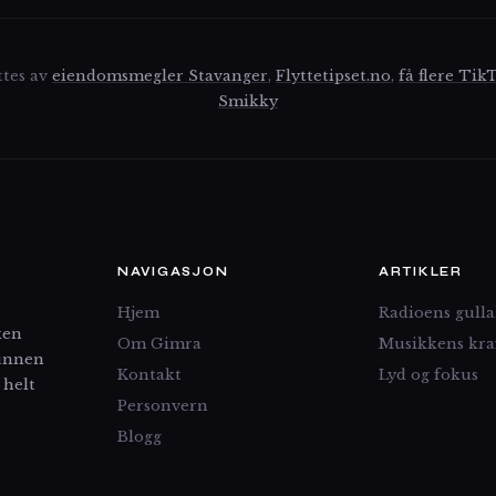
ttes av
eiendomsmegler Stavanger
,
Flyttetipset.no
,
få flere Tik
Smikky
NAVIGASJON
ARTIKLER
Hjem
Radioens gulla
ken
Om Gimra
Musikkens kra
runnen
Kontakt
Lyd og fokus
 helt
Personvern
Blogg