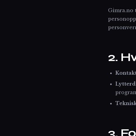
Gimra.no t
personopp
personver
2. H
Kontak
Lytterd
progra
Teknisk
3. F