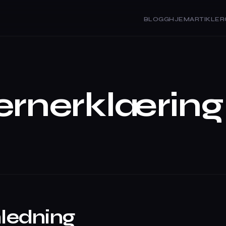
BLOGG
HJEM
ARTIKLER
ernerklæring
nnledning